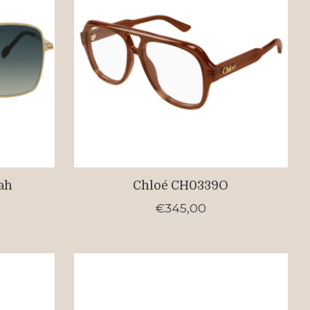
rah
Chloé CH0339O
€345,00