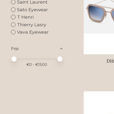
Saint Laurent
Sato Eyewear
T Henri
Thierry Lasry
Vava Eyewear
Prijs
Minimale prijswaarde
Price maximum value
Dit
€
0
- €
1500