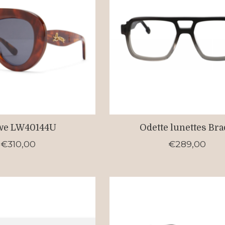
we LW40144U
Odette lunettes Br
€310,00
€289,00