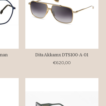
eman
Dita Akkamx DTS100-A-01
€620,00