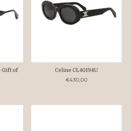
Gift of
Celine CL40194U
€430,00