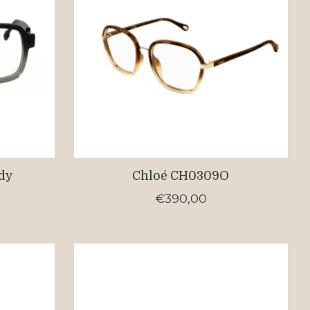
ady
Chloé CH0309O
€390,00