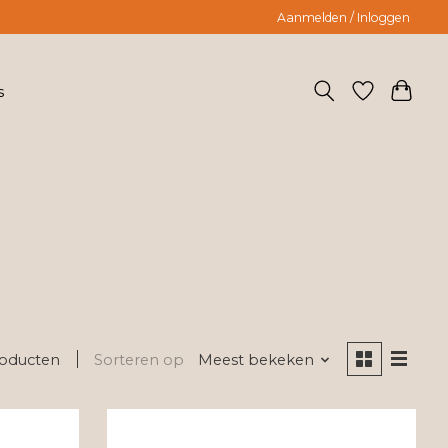
Aanmelden / Inloggen
s
oducten
Sorteren op
Meest bekeken