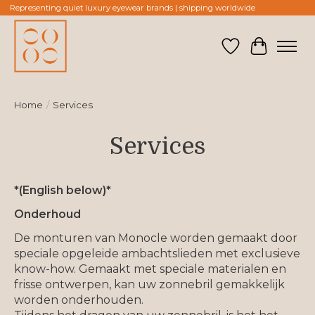
Representing quiet luxury eyewear brands | shipping worldwide
Verlanglijst
Winkelw
Home
/
Services
Services
*(English below)*
Onderhoud
De monturen van Monocle worden gemaakt door
speciale opgeleide ambachtslieden met exclusieve
know-how. Gemaakt met speciale materialen en
frisse ontwerpen, kan uw zonnebril gemakkelijk
worden onderhouden.