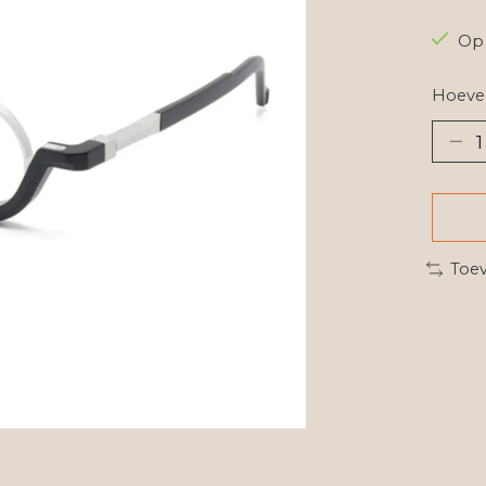
Op 
Hoevee
Toev