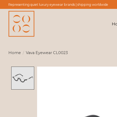
Representing quiet luxury eyewear brands | shipping worldwide
H
Home
/
Vava Eyewear CL0023
Product image slideshow Items