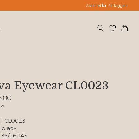
Aanmelden / Inloggen
s
va Eyewear CL0023
,00
tw
l: CL0023
: black
 36/26-145