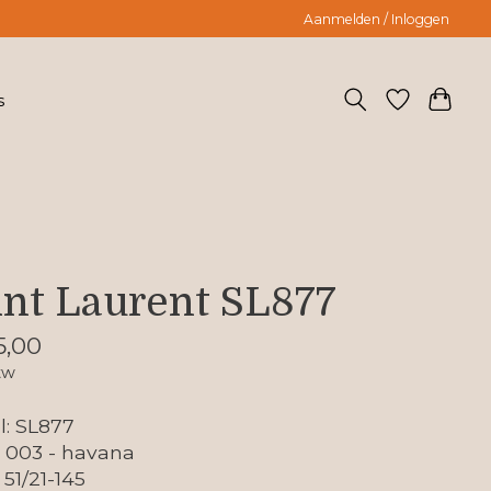
Aanmelden / Inloggen
s
int Laurent SL877
5,00
tw
: SL877
: 003 - havana
 51/21-145