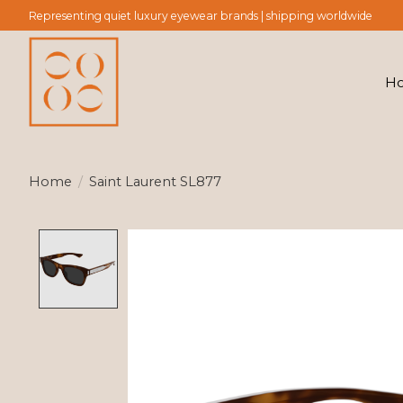
Representing quiet luxury eyewear brands | shipping worldwide
H
Home
/
Saint Laurent SL877
Product image slideshow Items