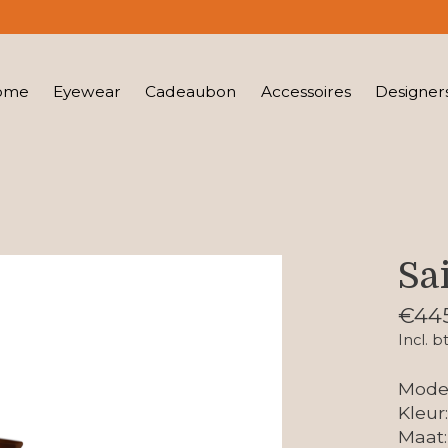
ome
Eyewear
Cadeaubon
Accessoires
Designer
Sa
€44
Incl. b
Model
Kleur
Maat: