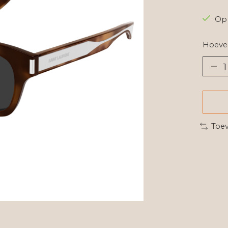
Op 
Hoevee
Toev