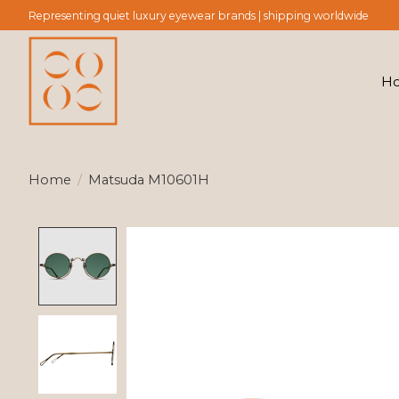
Representing quiet luxury eyewear brands | shipping worldwide
H
Home
/
Matsuda M10601H
Product image slideshow Items