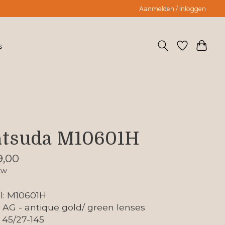
Aanmelden / Inloggen
s
tsuda M10601H
9,00
tw
l: M10601H
: AG - antique gold/ green lenses
 45/27-145