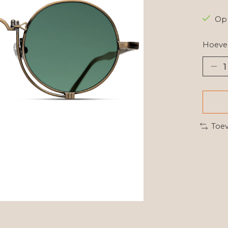
Op 
Hoevee
Toev