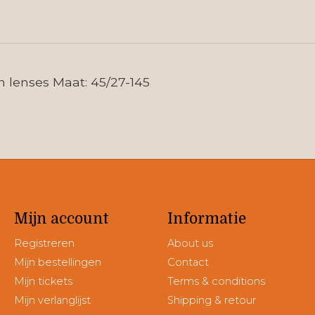
n lenses Maat: 45/27-145
Mijn account
Informatie
Registreren
About us
Mijn bestellingen
Contact
Mijn tickets
Terms & conditions
Mijn verlanglijst
Shipping & retour