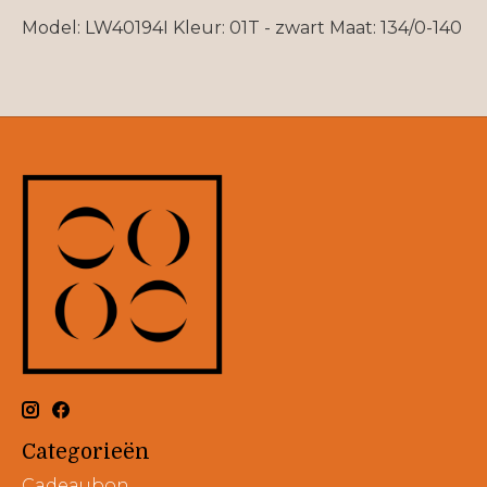
Model: LW40194I Kleur: 01T - zwart Maat: 134/0-140
Categorieën
Cadeaubon