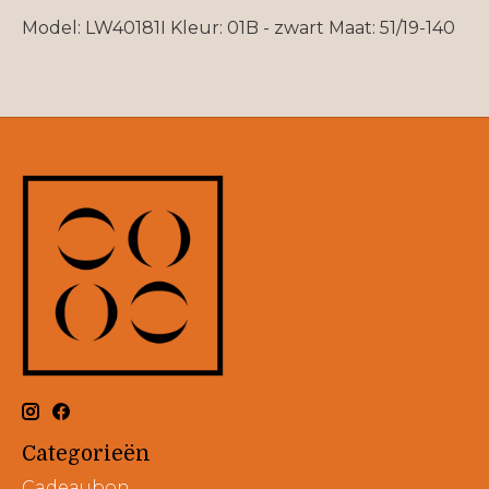
Model: LW40181I Kleur: 01B - zwart Maat: 51/19-140
Categorieën
Cadeaubon