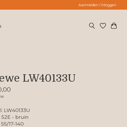
Aanmelden / Inloggen
s
ewe LW40133U
0,00
tw
l: LW40133U
: 52E - bruin
 55/17-140