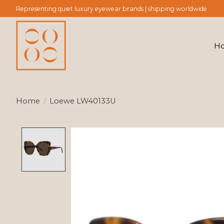
Representing quiet luxury eyewear brands | shipping worldwide
H
Home
/
Loewe LW40133U
Product image slideshow Items