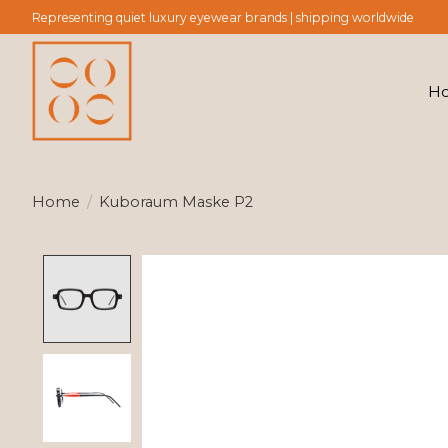
Representing quiet luxury eyewear brands | shipping worldwide
H
Home
/
Kuboraum Maske P2
Product image slideshow Items