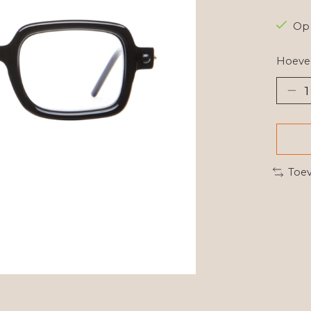
Op 
Hoevee
Toev