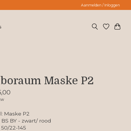
Aanmelden / Inloggen
s
boraum Maske P2
,00
tw
l: Maske P2
: BS BY - zwart/ rood
 50/22-145