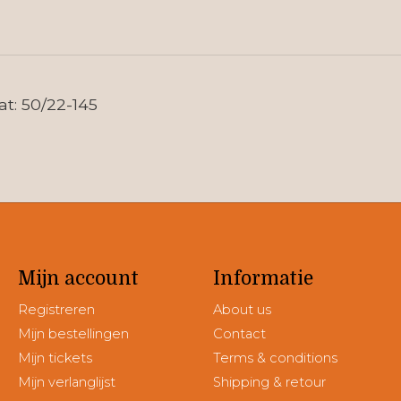
at: 50/22-145
Mijn account
Informatie
Registreren
About us
Mijn bestellingen
Contact
Mijn tickets
Terms & conditions
Mijn verlanglijst
Shipping & retour