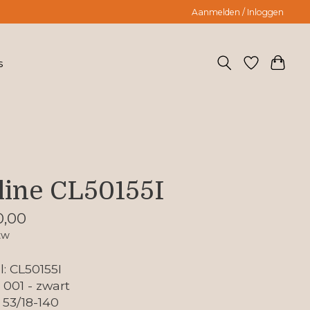
Aanmelden / Inloggen
s
line CL50155I
0,00
tw
: CL50155I
: 001 - zwart
 53/18-140