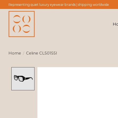
Representing quiet luxury eyewear brands | shipping worldwide
H
Home
/
Celine CL50155I
Product image slideshow Items