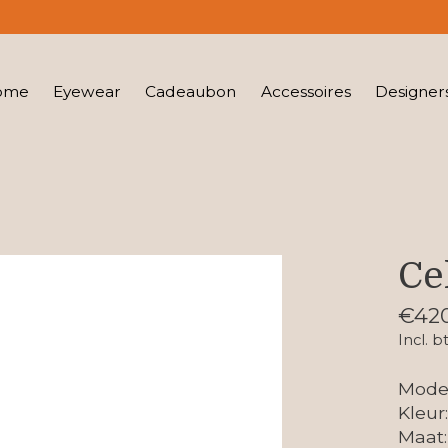
ome
Eyewear
Cadeaubon
Accessoires
Designer
Ce
€42
Incl. b
Model
Kleur
Maat: