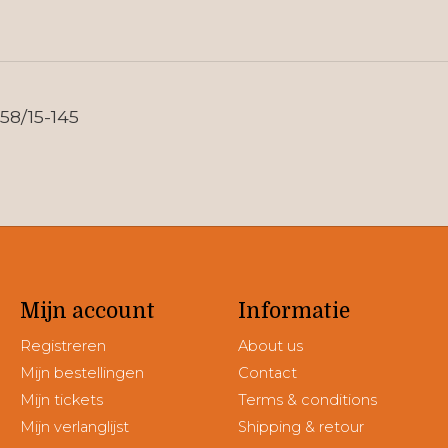
58/15-145
Mijn account
Informatie
Registreren
About us
Mijn bestellingen
Contact
Mijn tickets
Terms & conditions
Mijn verlanglijst
Shipping & retour