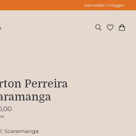
Aanmelden / Inloggen
s
rton Perreira
aramanga
0,00
tw
l: Scaramanga