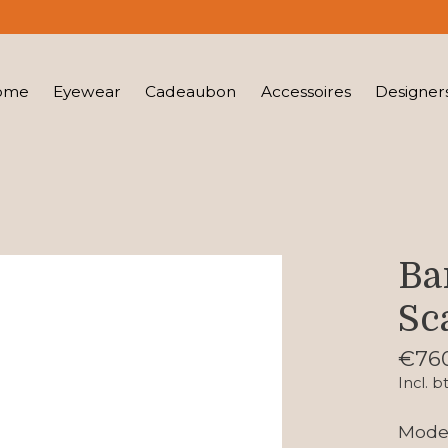
ome
Eyewear
Cadeaubon
Accessoires
Designer
Ba
Sc
€76
Incl. b
Mode