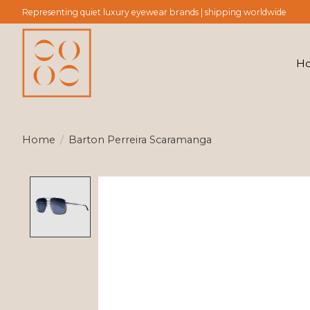
Representing quiet luxury eyewear brands | shipping worldwide
H
Home
/
Barton Perreira Scaramanga
Product image slideshow Items