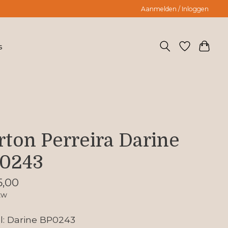
Aanmelden / Inloggen
s
rton Perreira Darine
0243
,00
tw
: Darine BP0243