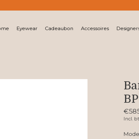
ome
Eyewear
Cadeaubon
Accessoires
Designer
Ba
BP
€585
Incl. b
Model