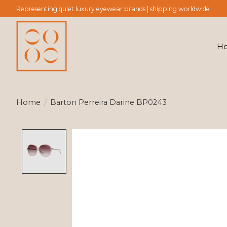
Representing quiet luxury eyewear brands | shipping worldwide
H
Home
/
Barton Perreira Darine BP0243
Product image slideshow Items