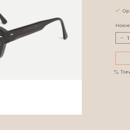
Op 
Hoevee
Toev