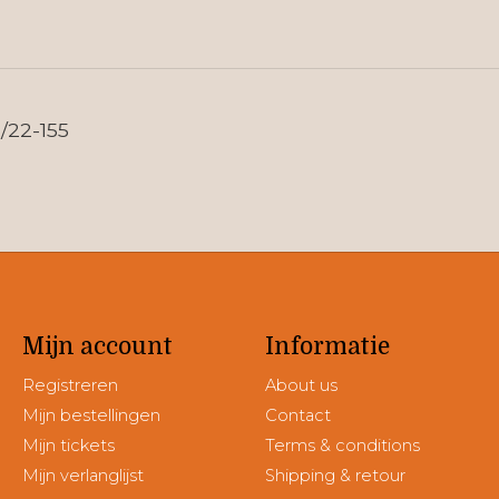
5/22-155
Mijn account
Informatie
Registreren
About us
Mijn bestellingen
Contact
Mijn tickets
Terms & conditions
Mijn verlanglijst
Shipping & retour