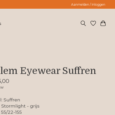
Aanmelden / Inloggen
s
lem Eyewear Suffren
,00
tw
: Suffren
 Stormlight - grijs
 55/22-155