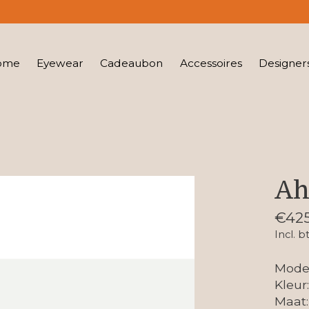
ome
Eyewear
Cadeaubon
Accessoires
Designer
Ah
€425
Incl. b
Model
Kleur:
Maat: