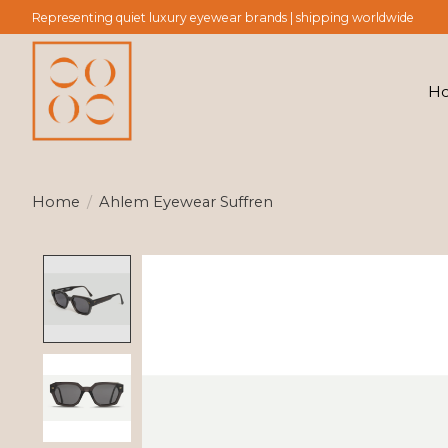
Representing quiet luxury eyewear brands | shipping worldwide
H
Home
/
Ahlem Eyewear Suffren
Product image slideshow Items