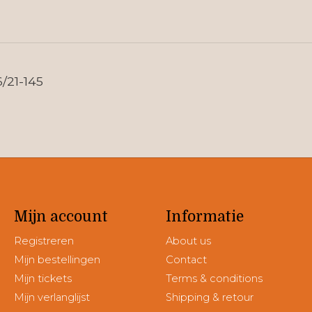
6/21-145
Mijn account
Informatie
Registreren
About us
Mijn bestellingen
Contact
Mijn tickets
Terms & conditions
Mijn verlanglijst
Shipping & retour