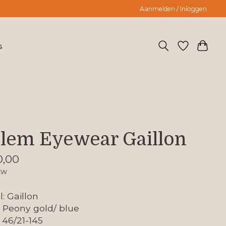
Aanmelden / Inloggen
s
lem Eyewear Gaillon
0,00
tw
: Gaillon
: Peony gold/ blue
 46/21-145