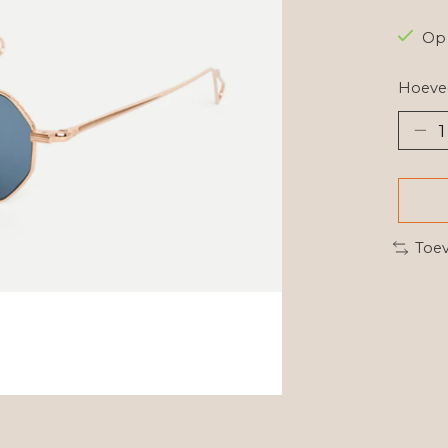
Op 
Hoevee
Toev