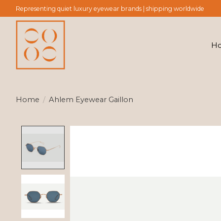
Representing quiet luxury eyewear brands | shipping worldwide
H
Home
/
Ahlem Eyewear Gaillon
Product image slideshow Items