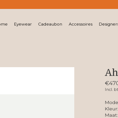
ome
Eyewear
Cadeaubon
Accessoires
Designer
Ah
€47
Incl. b
Model
Kleur
Maat: